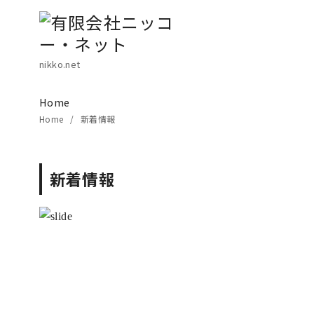
コ
ン
テ
ン
nikko.net
ツ
へ
Home
Home
新着情報
移
動
新着情報